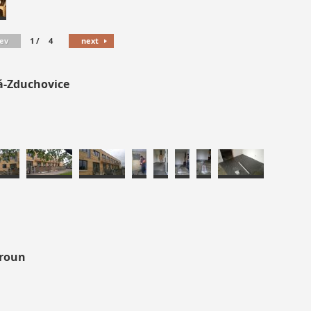
ev
1
/
4
next
á-Zduchovice
eroun