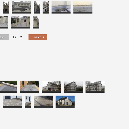
ev
1
/
2
next